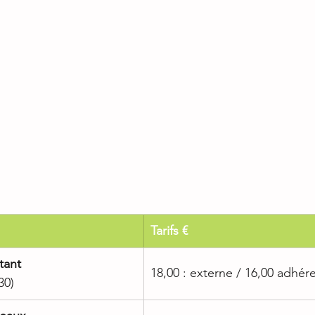
​Tarifs €
tant
18,00 : externe / 16,00 adhér
30)